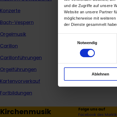
und die Zugriffe auf unsere 
Konzerte
Website an unsere Partner fü
möglicherweise mit weiteren
Bach-Vespern
der Dienste gesammelt habe
Orgelmusik
Einwilligungsauswahl
Notwendig
Carillon
Carillonführungen
Orgelführungen
Ablehnen
Kartenvorverkauf
Fortbildungen
Folge uns auf
Kirchenmusik
Facebook des Marktk