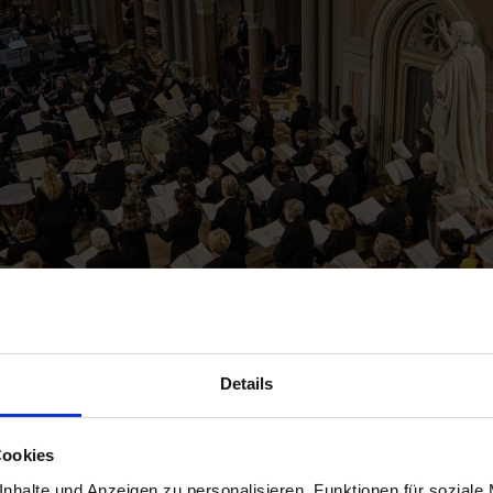
Details
rogramm
Marktkirche
Marktkirchenchor
Kirchenmus
Cookies
nhalte und Anzeigen zu personalisieren, Funktionen für soziale